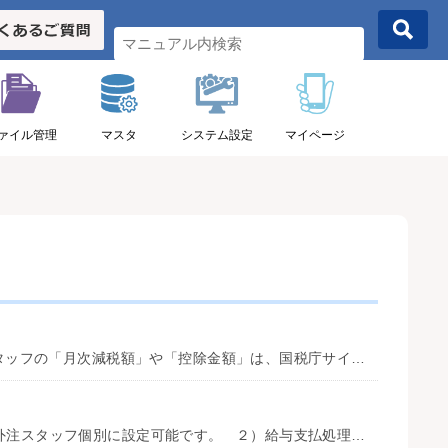
ァイル管理
マスタ
システム設定
マイページ
定額減税（2024年6月）対応について、下記の操作で対応いただけます。 １．各スタッフの「月次減税額」や「控除金額」は、国税庁サイトで配布されている「各人別控除事績簿」等で計算／管理してください。 様式・記載例｜国税庁 ...
１）システム設定「稼働関連設定」タブにある表示設定をご確認ください。 自社・外注スタッフ個別に設定可能です。 ２）給与支払処理を登録した給与がマイページへ表示されます。 給与処理方法については、e心伝心マニ ...