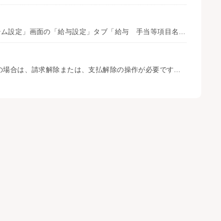
手当項目名は、メニュー「システム設定」ー「システム設定」で表示される「システム設定」画面の「給与設定」タブ「給与 手当等項目名」にて、追加、変更が可能です。 手当項目「遠隔地」、「宿泊」は固定となっており、変更ができませ ...
請求や支払のデータが作成されている稼働はロックされる為、削除できません。 その場合は、請求解除または、支払解除の操作が必要です。下記の操作後、再度手配実績画面にて削除操作をお試しください。 【請求解除の操作方法】 1：請 ...