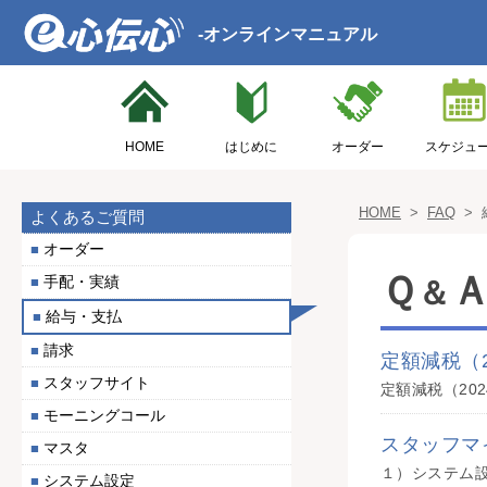
-オンラインマニュアル
HOME
はじめに
オーダー
スケジュ
HOME
>
FAQ
>
よくあるご質問
オーダー
Ｑ
手配・実績
＆
給与・支払
請求
定額減税（
スタッフサイト
モーニングコール
スタッフマ
マスタ
システム設定