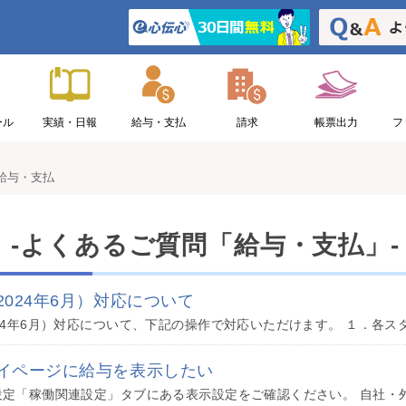
ール
実績・日報
給与・支払
請求
帳票出力
フ
給与・支払
Ａ
-よくあるご質問「給与・支払」-
2024年6月）対応について
イページに給与を表示したい