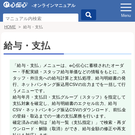
-オンラインマニュアル
Menu
HOME
>
給与・支払
給与・支払
「給与・支払」メニューは、e心伝心に蓄積されたオーダ
ー・手配実績・スタッフ給与単価などの情報をもとに、ス
タッフ・外注先への給与計算と支払処理、給与明細書の発
行、ネットバンキング振込用CSVの出力までを一括して行
うメニューです。
給与年月・支払日・支払グループ（スタッフ）を指定して
支払対象を確定し、給与明細書のエクセル出力、給与
CSV・ネットバンキング振込CSVのダウンロード、前払金
の登録・取込までの一連の支払業務を行います。
確定済みの給与は「給与一覧（支払指定）」で検索・再ダ
ウンロード・解除（取消）ができ、給与金額の修正や再支