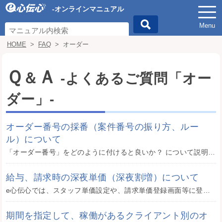
-オンラインマニュアル
Menu
HOME
>
FAQ
>
オーダー
Ｑ
Ａ
＆
-よくあるご質問「オー
ダー」-
オーダー番号の採番（案件番号の振り方、ルー
ル）について
「オーダー番号」をどのように付けると良いか？ について説明します。 おすすめのオーダー番号の桁数 はじめに、おすすめのオーダー番号の桁数を決めます。 ・桁数６～8桁の連番（000001、000002、・・・）にする。 ・ ...
給与、請求時の深夜単価（深夜割増）について
e心伝心では、スタッフ単価設定や、請求単価登録画面等に登録する「深夜単価」には「深夜割増単価」を登録していただく仕様となっています。 例） 時給1,000円 の場合、深夜単価（深夜割増）＝250円 深夜の「割増単価」を ...
期間を指定して、稼働があるクライアント別のオ