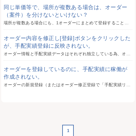
同じ単価等で、場所が複数ある場合は、オーダー
（案件）を分けないといけない？
場所が複数ある場合にも、1オーダーにまとめて登録することが可能です。 オーダー登録画面「場所持参品情報」にて、行の追加を行い、複数場所を登録してください。 同じ場所での開始（終了）時間が異なる場合などにもご活用いただけま ...
オーダー内容を修正し[登録]ボタンをクリックした
が、手配実績登録に反映されない。
オーダー情報と手配実績データはそれぞれ独立している為、オーダー修正画面で登録した内容は手配実績に反映されません。 登録済みの手配実績にオーダーの変更内容を反映させる方法は、2通りあります。 【方法１】オーダー修正画面で、 ...
オーダーを登録しているのに、手配実績に稼働が
作成されない。
オーダーの新規登録（またはオーダー修正登録で「手配実績リセット」にチェックを付けて登録）を行うと、オーダー「実施日」×「場所一覧の各行の必要人数（男、女、指定無の合計）」の数だけ、手配実績の稼働（行）が作成されます。 例 ...
1