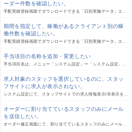
ーダー件数を確認したい。
手配実績登録画面でダウンロードできる「日別実施データ」エクセルと、エクセルのピボットテーブル機能を使用して件数を確認することができます。 【手順１】 手配実績登録画面にて、実施日を指定して検索します。画像では、2021/ ...
期間を指定して、稼働があるクライアント別の稼
働件数を確認したい。
手配実績登録画面でダウンロードできる「日別実施データ」エクセルと、エクセルのピボットテーブル機能を使用して件数を確認することができます。 【手順１】 手配実績登録画面にて、実施日を指定して検索します。画像では、2021/ ...
手当項目の名称を追加・変更したい
手当項目名は、メニュー「システム設定」ー「システム設定」で表示される「システム設定」画面の「給与設定」タブ「給与 手当等項目名」にて、追加、変更が可能です。 手当項目「遠隔地」、「宿泊」は固定となっており、変更ができませ ...
求人対象のスタッフを選択しているのに、スタッ
フサイトに求人が表示されない。
システム設定にて、スタッフサイトでの求人情報表示/非表示を設定できます。 「求人情報表示」にチェックを付けて、ご登録ください。
オーダーに割り当てているスタッフのみにメール
を送信したい。
オーダー修正画面にて、割り当てているスタッフのみにメール送信が可能です。 ※対象スタッフは、手配実績登録にて「確定」で割り当て済みのスタッフです。 通知するメッセージのテンプレートを選択し、送信ボタンをクリ ...