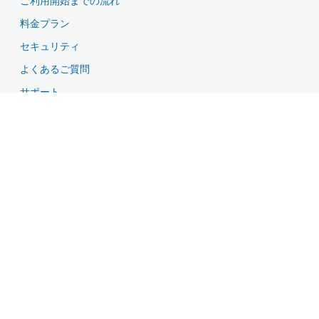
ご利用開始までの流れ
料金プラン
セキュリティ
よくあるご質問
サポート
資料ダウンロード
無料お試し・お問い合わせ
特長
クラウドシステムでカンタン導入
スタッフの稼働をトコトン管理
モーニングコール機能
エクセル感覚で稼働内容を効率編集
外注スタッフ