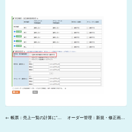
← 帳票：売上一覧の計算に”請求金額が0円の稼働”を含めるようになりました。
オーダー管理：新規・修正画面にて、場所一覧の「場所情報」「その他連絡」欄の編集画面が編集しやすくなりました。 →