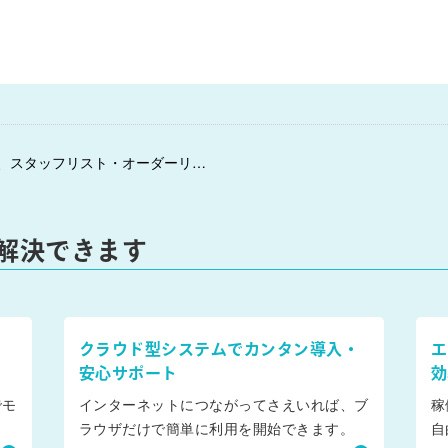
← スケジュール：スケジュール管理画面にて、スタッフリスト・オーダーリストをそれぞれ表示/非表示を切り替えできるようになりました。
解決できます
クラウド型システムでカンタン導入・
エ
安心サポート
効
でモ
インターネットにつながってさえいれば、ブ
稼
ラウザだけで簡単に利用を開始できます。
自