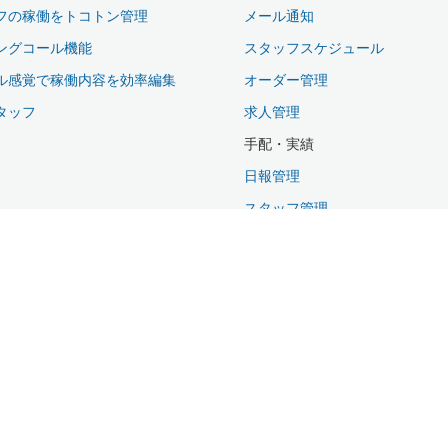
フの稼働をトコトン管理
メール通知
ングコール機能
スタッフスケジュール
ル感覚で稼働内容を効率編集
オーダー管理
タッフ
求人管理
手配・実績
日報管理
スタッフ管理
取引先管理
給与管理
請求管理
集計表出力
オペレータ管理
システム管理
マスタ管理