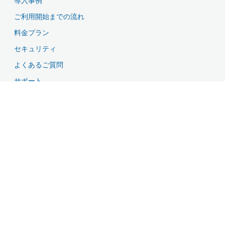
導入事例
ご利用開始までの流れ
料金プラン
セキュリティ
よくあるご質問
サポート
資料ダウンロード
無料お試し・お問い合わせ
特長
クラウドシステムでカンタン導入
スタッフの稼働をトコトン管理
モーニングコール機能
エクセル感覚で稼働内容を効率編集
外注スタッフ