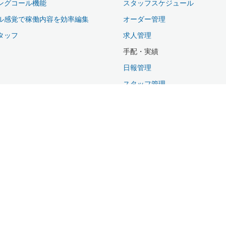
ングコール機能
スタッフスケジュール
ル感覚で稼働内容を効率編集
オーダー管理
タッフ
求人管理
手配・実績
日報管理
スタッフ管理
取引先管理
給与管理
請求管理
集計表出力
オペレータ管理
システム管理
マスタ管理