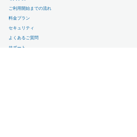
ご利用開始までの流れ
料金プラン
セキュリティ
よくあるご質問
サポート
資料ダウンロード
無料お試し・お問い合わせ
特長
クラウドシステムでカンタン導入
スタッフの稼働をトコトン管理
モーニングコール機能
エクセル感覚で稼働内容を効率編集
外注スタッフ