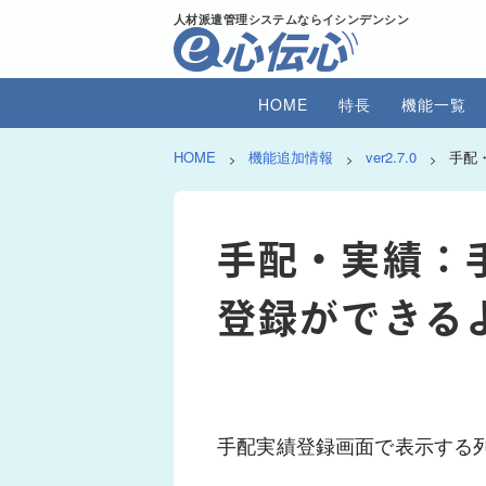
人材派遣管理システムならイシンデンシン
HOME
特長
機能一覧
HOME
機能追加情報
ver2.7.0
手配
>
>
>
手配・実績：
登録ができる
手配実績登録画面で表示する