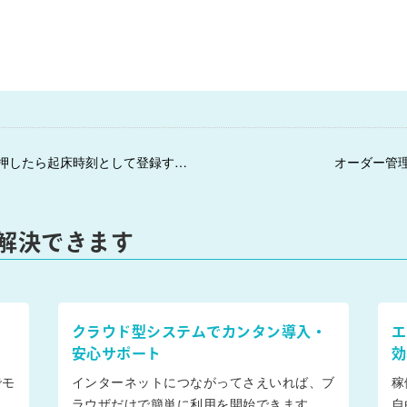
← モーニングコール：スタッフが「１＃」を押したら起床時刻として登録する設定を追加しました。
オーダー管
解決できます
クラウド型システムでカンタン導入・
エ
安心サポート
効
でモ
インターネットにつながってさえいれば、ブ
稼
ラウザだけで簡単に利用を開始できます。
自