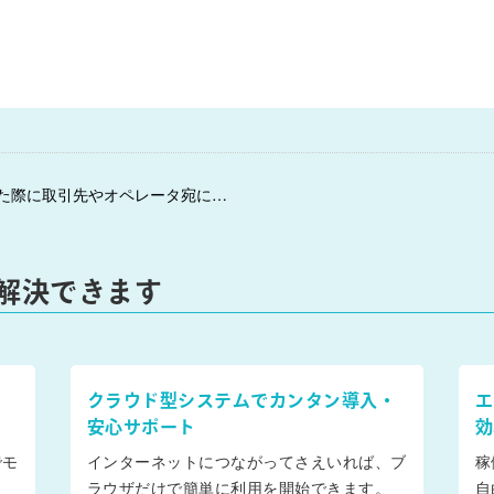
← スタッフが前日確認や、当日連絡を登録した際に取引先やオペレータ宛に通知する機能を追加しました。
解決できます
クラウド型システムでカンタン導入・
エ
安心サポート
効
でモ
インターネットにつながってさえいれば、ブ
稼
ラウザだけで簡単に利用を開始できます。
自