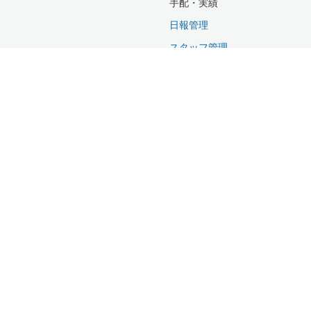
手配・実績
日報管理
スタッフ管理
取引先管理
給与管理
請求管理
集計表出力
オペレータ管理
システム管理
マスタ管理
© CyberCube Inc.