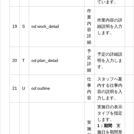
ています。
作
業
作業内容の詳
内
19
S
od:work_detail
細説明を入力
容
します。
詳
細
予
予定の詳細説
定
20
T
od:plan_detail
明を入力しま
詳
す。
細
仕
スタッフへ案
事
内する仕事内
21
U
od:outline
内
容の説明を入
容
力します。
実施日の表示
タイプを指定
します。
実
1：期間
実
施
施日を期間形