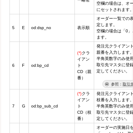
空欄の場合は、オ
にセットされます
オーダー一覧での
定します。
5
E
od:dsp_no
表示順
空欄の場合は「0」
ます。
発注元クライアン
親番を入力します
(*)
クラ
半角英数字のみ使
イアン
取引先マスタに登
6
F
od:bp_cd
ト
定してください。
CD（親
番）
取引
(*)
クラ
発注元クライアン
イアン
枝番を入力します
7
G
od:bp_sub_cd
ト
半角英数字のみ使
CD（枝
取引先マスタに登
番）
定してください。
オーダーの実施日