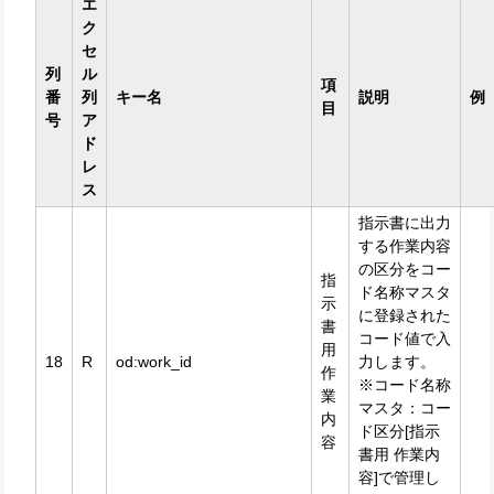
エ
ク
セ
列
ル
項
番
列
キー名
説明
例
目
号
ア
ド
レ
ス
指示書に出力
する作業内容
の区分をコー
指
ド名称マスタ
示
に登録された
書
コード値で入
用
18
R
od:work_id
力します。
作
※コード名称
業
マスタ：コー
内
ド区分[指示
容
書用 作業内
容]で管理し