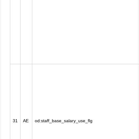
31
AE
od:staff_base_salary_use_flg