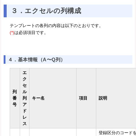
３．エクセルの列構成
テンプレートの各列の内容は以下のとおりです。
(*)
は必須項目です。
４．基本情報（A〜Q列）
エ
ク
セ
列
ル
番
列
キー名
項目
説明
号
ア
ド
レ
ス
登録区分のコード