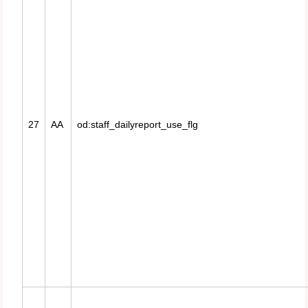
27
AA
od:staff_dailyreport_use_flg