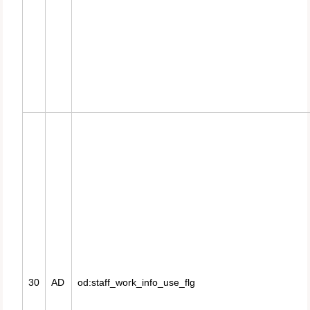
30
AD
od:staff_work_info_use_flg