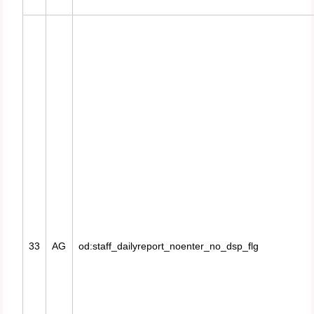
33
AG
od:staff_dailyreport_noenter_no_dsp_flg