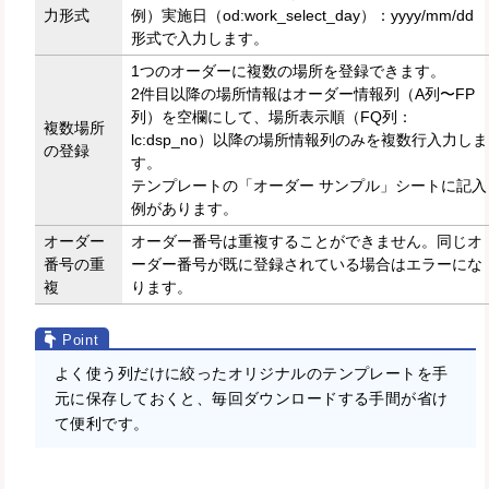
力形式
例）実施日（od:work_select_day）：yyyy/mm/dd
形式で入力します。
1つのオーダーに複数の場所を登録できます。
2件目以降の場所情報はオーダー情報列（A列〜FP
列）を空欄にして、場所表示順（FQ列：
複数場所
lc:dsp_no）以降の場所情報列のみを複数行入力しま
の登録
す。
テンプレートの「オーダー サンプル」シートに記入
例があります。
オーダー
オーダー番号は重複することができません。同じオ
番号の重
ーダー番号が既に登録されている場合はエラーにな
複
ります。
よく使う列だけに絞ったオリジナルのテンプレートを手
元に保存しておくと、毎回ダウンロードする手間が省け
て便利です。