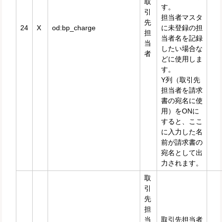
取
す。
引
担当者マスタ
先
24
X
od:bp_charge
に未登録の担
担
当者名を記録
当
したい場合な
者
どに使用しま
す。
Y列（取引先
担当者を請求
書の宛名に使
用）をONに
すると、ここ
に入力した名
前が請求書の
宛名として出
力されます。
取
引
先
担
当
取引先担当者