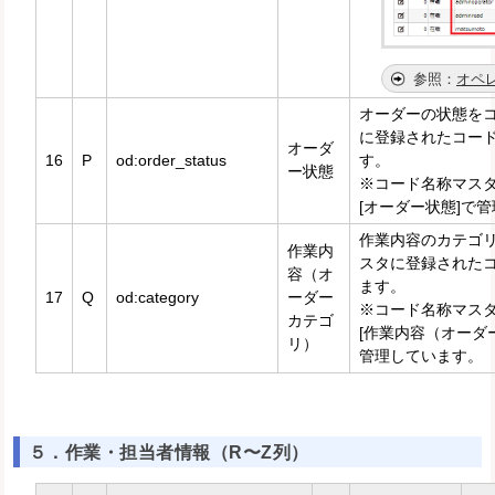
オペ
オーダーの状態を
に登録されたコー
オーダ
16
P
od:order_status
す。
ー状態
※コード名称マス
[オーダー状態]で
作業内容のカテゴ
作業内
スタに登録された
容（オ
ます。
17
Q
od:category
ーダー
※コード名称マス
カテゴ
[作業内容（オーダ
リ）
管理しています。
５．作業・担当者情報（R〜Z列）