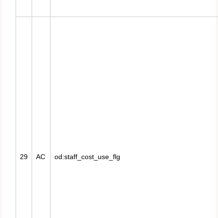
29
AC
od:staff_cost_use_flg