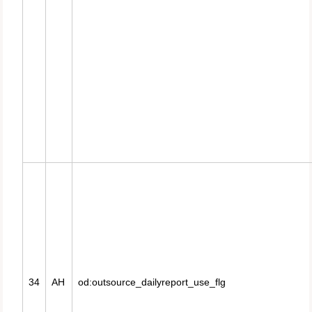
34
AH
od:outsource_dailyreport_use_flg