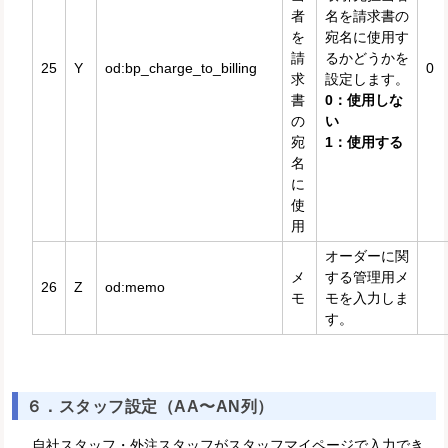
者
名を請求書の
を
宛名に使用す
請
るかどうかを
25
Y
od:bp_charge_to_billing
0
求
設定します。
書
0：使用しな
の
い
宛
1：使用する
名
に
使
用
オーダーに関
メ
する管理用メ
26
Z
od:memo
モ
モを入力しま
す。
６．スタッフ設定（AA〜AN列）
自社スタッフ・外注スタッフがスタッフマイページで入力でき