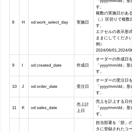
「yyyy/mm/dd
す。
複数の実施日があ
（,）区切りで複数
8
H
od:work_select_day
実施日
す。
エクセルの表示形
ままにしてくださ
例）
2024/06/01,2024/0
オーダーの作成日
9
I
od:created_date
作成日
「yyyy/mm/dd
す。
オーダーの受注日
10
J
od:order_date
受注日
「yyyy/mm/dd
す。
売上を計上する日
売上計
11
K
od:sales_date
「yyyy/mm/dd
上日
す。
担当部署を「部」
タに登録されたコ