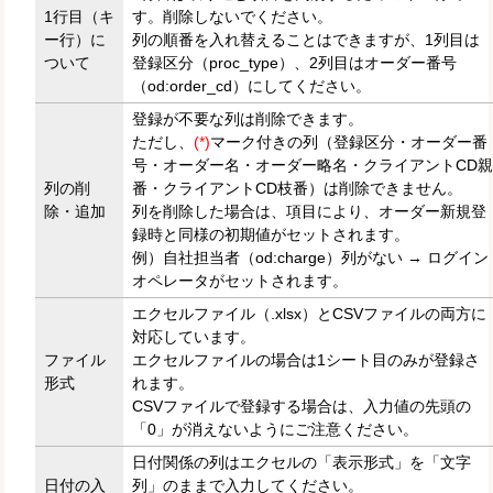
1行目（キ
す。削除しないでください。
ー行）に
列の順番を入れ替えることはできますが、1列目は
ついて
登録区分（proc_type）、2列目はオーダー番号
（od:order_cd）にしてください。
登録が不要な列は削除できます。
ただし、
(*)
マーク付きの列（登録区分・オーダー番
号・オーダー名・オーダー略名・クライアントCD親
列の削
番・クライアントCD枝番）は削除できません。
除・追加
列を削除した場合は、項目により、オーダー新規登
録時と同様の初期値がセットされます。
例）自社担当者（od:charge）列がない → ログイン
オペレータがセットされます。
エクセルファイル（.xlsx）とCSVファイルの両方に
対応しています。
ファイル
エクセルファイルの場合は1シート目のみが登録さ
形式
れます。
CSVファイルで登録する場合は、入力値の先頭の
「0」が消えないようにご注意ください。
日付関係の列はエクセルの「表示形式」を「文字
日付の入
列」のままで入力してください。