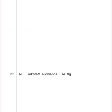
32
AF
od:staff_allowance_use_flg