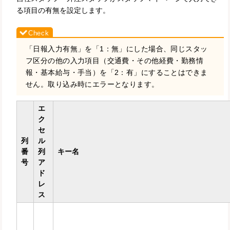
る項目の有無を設定します。
「日報入力有無」を「1：無」にした場合、同じスタッ
フ区分の他の入力項目（交通費・その他経費・勤務情
報・基本給与・手当）を「2：有」にすることはできま
せん。取り込み時にエラーとなります。
エ
ク
セ
列
ル
番
列
キー名
号
ア
ド
レ
ス