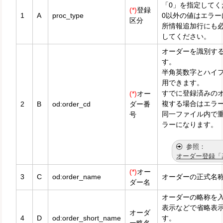
「0」を指定してく
(*)
登録
1
A
proc_type
0以外の値はエラー
区分
所情報追加行にも必
してください。
オーダーを識別す
す。
半角英数字とハイフ
用できます。
すでに登録済みの
(*)
オー
複する場合はエラ
2
B
od:order_cd
ダー番
同一ファイル内で
号
ラーになります。
オーダー登録「
(*)
オー
3
C
od:order_name
オーダーの正式名
ダー名
オーダーの略称を
表示などで省略表
オーダ
4
D
od:order_short_name
す。
ー略名