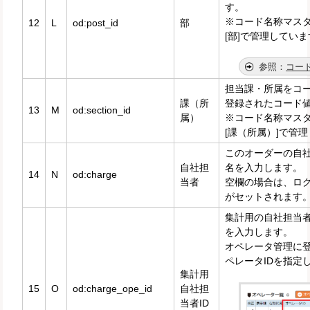
す。
※コード名称マス
12
L
od:post_id
部
[部]で管理してい
コー
担当課・所属をコ
課（所
登録されたコード
13
M
od:section_id
属）
※コード名称マス
[課（所属）]で管
このオーダーの自
自社担
名を入力します。
14
N
od:charge
当者
空欄の場合は、ロ
がセットされます
集計用の自社担当者
を入力します。
オペレータ管理に
ペレータIDを指定
集計用
15
O
od:charge_ope_id
自社担
当者ID