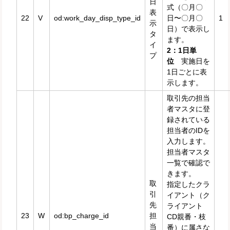
日
式（〇月〇
表
22
V
od:work_day_disp_type_id
日〜〇月〇
1
示
日）で表示し
タ
ます。
イ
2：1日単
プ
位
実施日を
1日ごとに表
示します。
取引先の担当
者マスタに登
録されている
担当者のIDを
入力します。
担当者マスタ
一覧で確認で
きます。
取
指定したクラ
引
イアント（ク
先
ライアント
23
W
od:bp_charge_id
担
CD親番・枝
当
番）に属さな