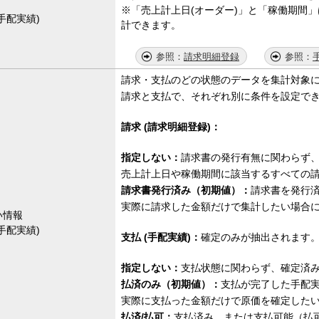
※「売上計上日(オーダー)」と「稼働期間
手配実績)
計できます。
請求明細登録
請求・支払のどの状態のデータを集計対象
請求と支払で、それぞれ別に条件を設定で
請求 (請求明細登録)：
指定しない：
請求書の発行有無に関わらず
売上計上日や稼働期間に該当するすべての
請求書発行済み（初期値）：
請求書を発行
実際に請求した金額だけで集計したい場合
い情報
手配実績)
支払 (手配実績)：
確定のみが抽出されます
指定しない：
支払状態に関わらず、確定済
払済のみ（初期値）：
支払が完了した手配
実際に支払った金額だけで原価を確定した
払済/払可：
支払済み、または支払可能（払