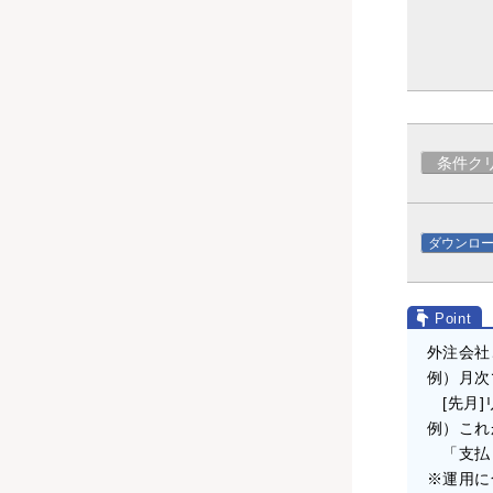
条件ク
ダウンロ
外注会社
例）月次
[先月]
例）これ
「支払＝
※運用に