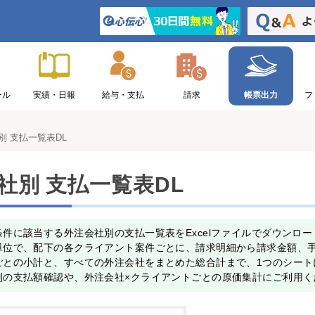
ール
実績・日報
給与・支払
請求
帳票出力
フ
別 支払一覧表DL
社別 支払一覧表DL
条件に該当する外注会社別の支払一覧表をExcelファイルでダウンロ
単位で、配下の各クライアント案件ごとに、請求明細から請求金額、
ごとの小計と、すべての外注会社をまとめた総合計まで、1つのシート
別の支払額確認や、外注会社×クライアントごとの原価集計にご利用く