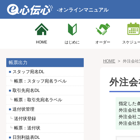
-オンラインマニュアル
HOME
はじめに
オーダー
スケジュ
HOME
>
外注会社
帳票出力
スタッフ宛名DL
外注会
帳票：スタッフ宛名ラベル
取引先宛名DL
帳票：取引先宛名ラベル
指定した
送付状管理
外注会社
外注会社
送付状登録
外注会社
帳票：送付状
日別利益表DL