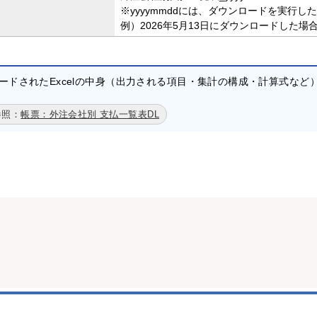
※yyyymmddには、ダウンロードを実行
例）2026年5月13日にダウンロードした場合 →
ードされたExcelの中身（出力される項目・集計の構成・計算式な
帳票：外注会社別 支払一覧表DL