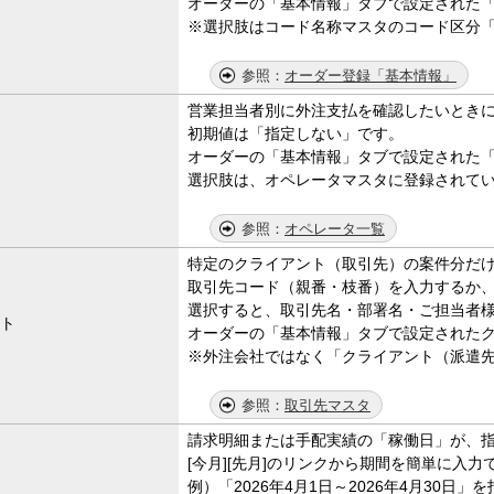
オーダーの「基本情報」タブで設定された
※選択肢はコード名称マスタのコード区分
オーダー登録「基本情報」
営業担当者別に外注支払を確認したいとき
初期値は「指定しない」です。
オーダーの「基本情報」タブで設定された
選択肢は、オペレータマスタに登録されて
オペレータ一覧
特定のクライアント（取引先）の案件分だ
取引先コード（親番・枝番）を入力するか
選択すると、取引先名・部署名・ご担当者
ト
オーダーの「基本情報」タブで設定された
※外注会社ではなく「クライアント（派遣
取引先マスタ
請求明細または手配実績の「稼働日」が、
[今月][先月]のリンクから期間を簡単に入力
例）「2026年4月1日～2026年4月30